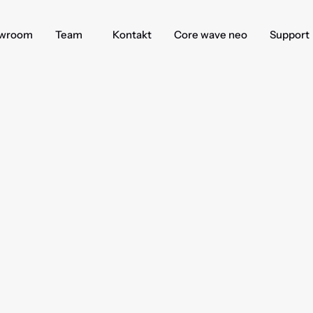
wroom
Team
Kontakt
Core wave neo
Support
S
O
T
A
S
h
o
w
r
o
o
Impressionen
von
unseren
Licht-,
Sound-
und
Designlösungen
für
Fitnessstudios
f
e
k
t
l
i
c
h
t
u
n
d
D
e
s
i
g
n
e
l
e
m
e