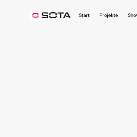
Start
Projekte
Sho
E
f